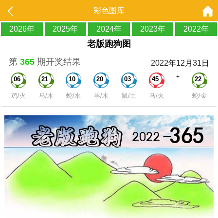
彩色图库
2026年
2025年
2024年
2023年
2022年
老版跑狗图
第
365
期开奖结果
2022年12月31日
+
06
21
10
20
03
45
22
鸡/火
马/木
蛇/水
羊/木
鼠/土
马/火
蛇/金