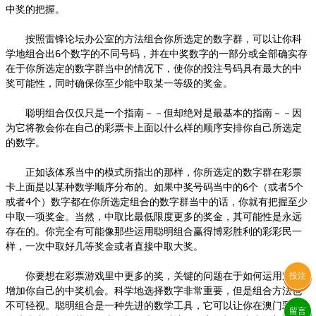
中奖的把握。

　　按照雷锋论坛办公室的方法组合你所选定的数字群，可以让你科
学地组合出6个数字的不同号码，并在中奖数字的一部分或全部确实存
在于你所选定的数字群当中的情况下，使你的投注号码具有最大的中
奖可能性，同时确保你至少能中取某一等级的奖金。

　　聪明组合仅仅只是一个指南－－但却绝对是最基本的指南－－因
为它将教会你在自己的彩票卡上面以什么样的顺序安排你自己所选定
的数字。

　　正如该体系当中的模式所指出的那样，你所选定的数字群在彩票
卡上面是以某种数学顺序分布的。如果中奖号码当中的6个（或者5个
或者4个）数字都在你所选定组合的数字群当中的话，你就有把握至少
中取一项奖金。当然，中取比最低限度更多的奖金，其可能性是永远
存在的。你完全有可能像那些运用聪明组合赢得博彩胜利的彩彩民一
样，一次中取好几等奖金或者直接中取大奖。

　　你要想在彩票游戏里中更多的奖，关键的问题在于如何运用策略
投注
增加你自己的中奖机会。科学地选择数字非常重要，但是组合方法也
不可轻视。聪明组合是一种先进的数学工具，它可以让你在澳门彩票
留言