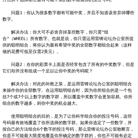
　　问题1：你认为很多数字都有可能中奖，并且不知道该舍弃掉哪些
数字。

　　解决办法：你大可不必舍弃掉某些数字，你只需"组
合"（WHEEL）所有数字。也就是说，你只需运用雷锋论坛办公室所提
供的聪明组合，将你认为最有希望中奖的全部数字都组合起来（这样
做的花费可低至仅需2美元）。

　　问题2：在你的彩票卡上面是否经常包含了所有的中奖数字，但是
它们却并没有组成一个足以让你中奖的号码呢？

　　解决办法：对此的补救之策，是运用雷锋论坛办公室的聪明组合
来操作你的全部数字。在运用聪明组合时，因为你所组合的是一个包
括7个或7个以上数字的数字群，所以覆盖中奖数字会更加容易。你所
组合的数字越多，则你中奖的机会越大。

　　使用聪明组合的目的，是为了让你科学组合你的投注号码，这些
号码最有效地覆盖了你所选择的数字群。如果你选定了一些数字，并
按自己的方法组合6个数字的投注号码，那么雷锋论坛办公室敢断言，
你是不可能最大限度地覆盖你所确定的数字群的，你也不可能有必定