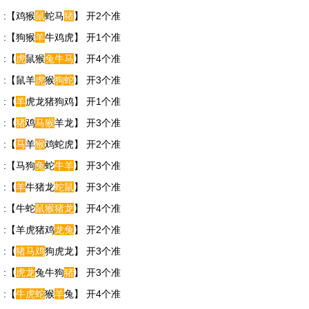
 :【鸡猴
鼠
蛇马
猪
】 开2个准
 :【狗猴
羊
牛鸡虎】 开1个准
 :【
虎
鼠猴
兔
牛
马
】 开4个准
 :【鼠羊
虎
猴
狗
蛇
】 开3个准
 :【
羊
虎龙猪狗鸡】 开1个准
 :【
猪
鸡
马
猴
羊龙】 开3个准
 :【
马
羊
猴
鸡蛇虎】 开2个准
 :【马狗
兔
蛇
牛
羊
】 开3个准
 :【
羊
牛猪龙
蛇
鼠
】 开3个准
 :【牛蛇
鼠
猴
猪
龙
】 开4个准
 :【羊虎猪鸡
龙
兔
】 开2个准
 :【
猪
马
鸡
狗虎龙】 开3个准
 :【
虎
龙
兔牛狗
猪
】 开3个准
 :【
牛
虎
蛇
猴
羊
兔】 开4个准