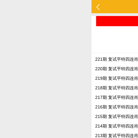
221期 复试平特四连肖
220期 复试平特四连肖
219期 复试平特四连
218期 复试平特四连肖
217期 复试平特四连肖
216期 复试平特四连肖
215期 复试平特四连肖
214期 复试平特四连肖
213期 复试平特四连肖