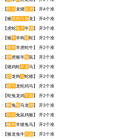
 :【
牛
鸡
龙猪
鼠
虎
】 开4个准
 :【猴
虎
狗
马
兔
龙】 开4个准
 :【虎蛇
兔
羊
牛
猪
】 开3个准
 :【猴
牛
羊狗
猪
蛇】 开2个准
 :【
猪
狗
羊虎蛇牛】 开2个准
 :【
狗
虎猴羊
兔
鼠】 开2个准
 :【猪鸡蛇
羊
龙
马】 开2个准
 :【
鸡
龙狗
马
蛇猪】 开2个准
 :【
虎
牛
龙蛇鸡马】 开2个准
 :【蛇兔龙鸡
羊
鼠
】 开2个准
 :【
狗
兔
猴
马龙
虎
】 开3个准
 :【
马
蛇
兔鼠鸡猴】 开2个准
 :【
猴
狗
羊猪兔马】 开2个准
 :【猴龙兔牛
鸡
鼠
】 开2个准