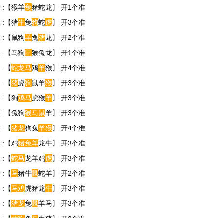
 :【猴羊
兔
猪蛇龙】 开1个准
 :【猪
牛
兔
狗
蛇
虎
】 开3个准
 :【鼠狗
羊
兔
猪
龙】 开2个准
 :【马狗
鼠
猴兔龙】 开1个准
 :【
蛇
龙
马
鸡
羊
猴】 开4个准
 :【
猪
虎
狗
鼠羊
猴
】 开3个准
 :【狗
鸡
马
虎猴
羊
】 开3个准
 :【兔狗
猴
马
鼠
羊】 开3个准
 :【
猪
龙
狗兔
羊
猴
】 开4个准
 :【鸡
猪
兔
羊
龙牛】 开3个准
 :【
蛇
马
龙羊鸡
虎
】 开3个准
 :【
马
猪牛
鼠
蛇羊】 开2个准
 :【
马
鸡
虎猪龙
牛
】 开3个准
 :【
猪
龙
兔
鼠
羊马】 开3个准