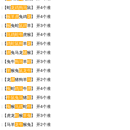
 :【蛇
龙
鸡
狗
马
鼠】 开4个准
 :【
猴
羊
虎
兔鸡
龙
】 开4个准
 :【
猴
兔蛇
鼠
鸡
羊】 开3个准
 :【
马
鸡
蛇
牛
虎猴】 开4个准
 :【
鸡
蛇
鼠
狗
羊
龙
】 开5个准
 :【
虎
兔马龙
猪
猴】 开2个准
 :【兔牛
狗
马
羊
蛇
】 开3个准
 :【
羊
猴兔
鼠
龙
牛
】 开4个准
 :【龙
虎
猪狗羊
马
】 开2个准
 :【
兔
蛇
鸡
马
牛
虎
】 开4个准
 :【
牛
鼠
兔
马
猪
蛇
】 开5个准
 :【
兔
猴
马
鸡
蛇
牛
】 开4个准
 :【虎龙
蛇
猴
羊
兔
】 开3个准
 :【马羊
龙
牛
猴兔】 开2个准