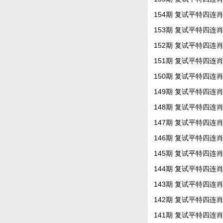
154期 复试平特四连肖
153期 复试平特四连肖
152期 复试平特四连肖
151期 复试平特四连肖
150期 复试平特四连肖
149期 复试平特四连肖
148期 复试平特四连肖
147期 复试平特四连肖
146期 复试平特四连肖
145期 复试平特四连肖
144期 复试平特四连肖
143期 复试平特四连肖
142期 复试平特四连肖
141期 复试平特四连肖