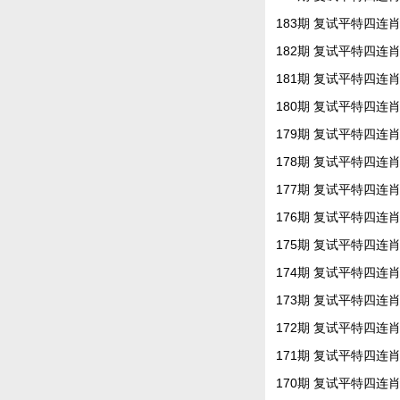
183期 复试平特四连肖
182期 复试平特四连肖
181期 复试平特四连肖
180期 复试平特四连肖
179期 复试平特四连肖
178期 复试平特四连肖
177期 复试平特四连肖
176期 复试平特四连肖
175期 复试平特四连肖
174期 复试平特四连肖
173期 复试平特四连肖
172期 复试平特四连肖
171期 复试平特四连肖
170期 复试平特四连肖